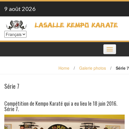
Skip
9 août 2026
to
content
Toggle
navigation
Home
/
Galerie photos
/
Série 7
Série 7
Compétition de Kempo Karaté qui a eu lieu le 18 juin 2016.
Série 7.