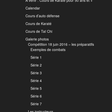
À venir : Cours de Karaté pour 50 ans et +
Calendar
Cours d’auto défense
Cours de Karaté
Cours de Taï Chi
Galerie photos
Compétition 18 juin 2016 – les préparatifs
Exemples de combats
Série 1
Série 2
Série 3
Série 4
Série 5
Série 6
Série 7
Les instructeurs