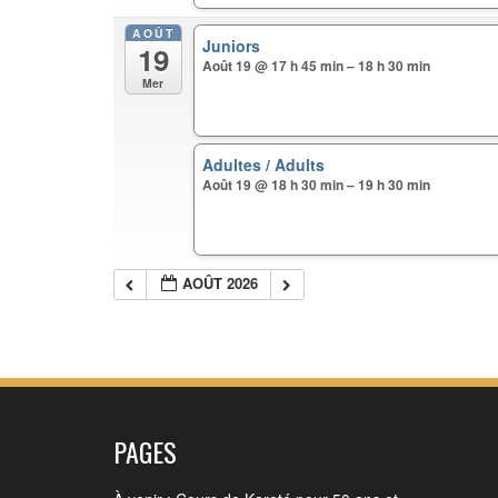
AOÛT
Juniors
19
Août 19 @ 17 h 45 min – 18 h 30 min
Mer
Adultes / Adults
Août 19 @ 18 h 30 min – 19 h 30 min
AOÛT 2026
PAGES