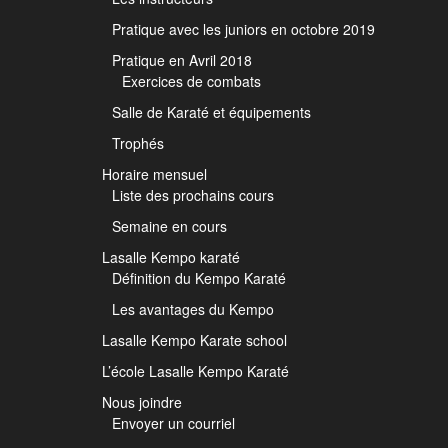
Pratique avec les juniors en octobre 2019
Pratique en Avril 2018
Exercices de combats
Salle de Karaté et équipements
Trophés
Horaire mensuel
Liste des prochains cours
Semaine en cours
Lasalle Kempo karaté
Définition du Kempo Karaté
Les avantages du Kempo
Lasalle Kempo Karate school
L’école Lasalle Kempo Karaté
Nous joindre
Envoyer un courriel