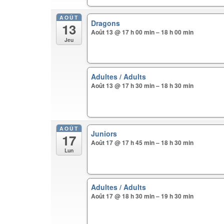
AOÛT
Dragons
13
Août 13 @ 17 h 00 min – 18 h 00 min
Jeu
Adultes / Adults
Août 13 @ 17 h 30 min – 18 h 30 min
AOÛT
Juniors
17
Août 17 @ 17 h 45 min – 18 h 30 min
Lun
Adultes / Adults
Août 17 @ 18 h 30 min – 19 h 30 min